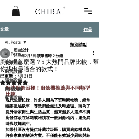
​作品
文章
All Posts
類別請點
厔白設計
All Posts
2025年2月5日
讀畢需時 2 分鐘
廚餘機怎麼選？5 大熱門品牌比較，幫
裝修知識
你找出最適合的款式！
廚房設備
已更新：
4月21日
陽台設備
評等為 NaN（最高為 5 顆星）。
解決廚餘困擾！廚餘機推薦與不同類型
衛浴設備
比較
家電設備
現代生活忙碌，許多人因為下班時間較晚，經常
軟裝風格
趕不上垃圾車，導致廚餘無法及時處理。而為了
提升居家衛生與生活品質，越來越多人選擇不將
廚餘存放在冰箱或堆積在一般廚餘桶內，避免異
味與蚊蠅滋生。
如果社區沒有提供冷藏垃圾區，購買
廚餘機
成為
許多家庭的解決方案。不僅能有效減少異味與細