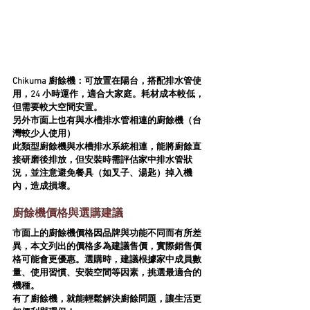
Chikuma 廚餘機
：可放置在陽台，搭配排水管使
用，24 小時運作，適合大家庭。耗材成本較低，
但需要較大空間安置。
另外市面上也有
與水槽排水管相連的廚餘機
（台
灣較少人使用）
此類型廚餘機與水槽排水系統相連，能將廚餘直
接研磨後排放，但安裝時需評估家中排水管狀
況，並注意避免餐具（如叉子、湯匙）掉入機
內，造成損壞。
廚餘機價格與選購建議
市面上的廚餘機價格因品牌與功能不同而有所差
異，本文列出的價格多為建議售價，實際銷售價
格可能會更優惠。選購時，建議根據
家中成員數
量、使用習慣、安裝空間
等因素，挑選最適合的
機種。
有了廚餘機，就能輕鬆解決廚餘問題，讓生活更