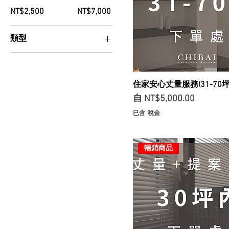
NT$2,500
NT$7,000
類型
30坪以上
30坪內
31-50坪中古屋/老屋翻
住家安心丈量服務(31-70
新
促銷價格
自
NT$5,000.00
31-50坪夾層屋(多樓層)
已含 稅金
31-50坪新成屋
51-70坪中古屋/老屋翻
新
暢銷商品
51-70坪夾層屋(多樓層)
51-70坪新成屋
中古屋/老屋翻新
夾層屋(多樓層)
新成屋