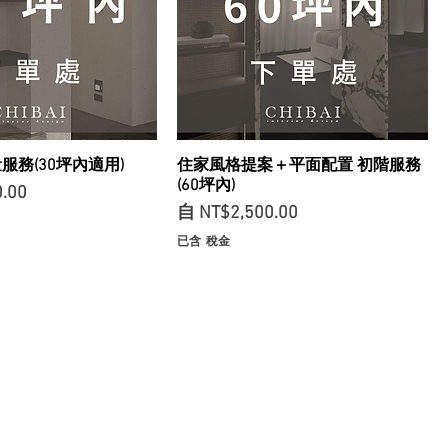
服務(30坪內適用)
住家風格提案＋平面配置 初階服務
(60坪內)
.00
促銷價格
自
NT$2,500.00
已含 稅金