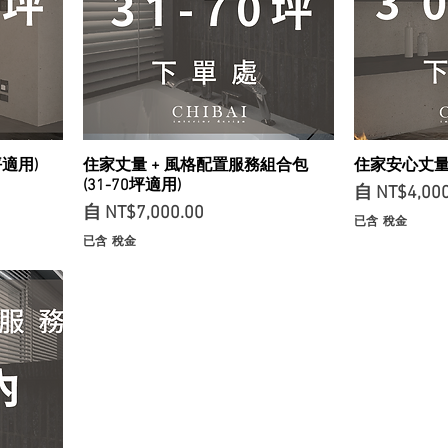
坪適用)
住家丈量 + 風格配置服務組合包
住家安心丈量
(31-70坪適用)
促銷價格
自
NT$4,000
促銷價格
自
NT$7,000.00
已含 稅金
已含 稅金