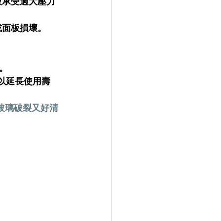
板承受過大壓力
或面板損壞。
。
。
以延長使用壽
玻璃破裂又好清