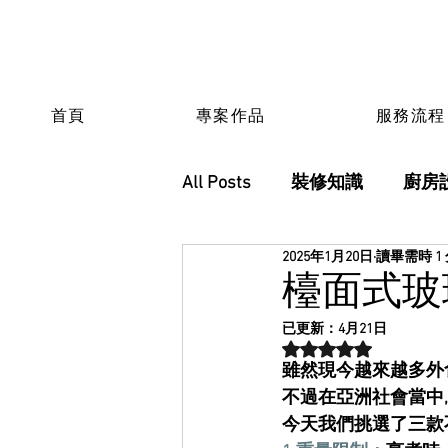
首頁
專案作品
服務流程
All Posts
裝修知識
廚房
2025年1月20日
讀畢需時 1
檯面式玻
已更新：
4月21日
評等為 NaN（最高為
雖然現今越來越多外
不過在亞洲社會當中
今天我們挑選了三款