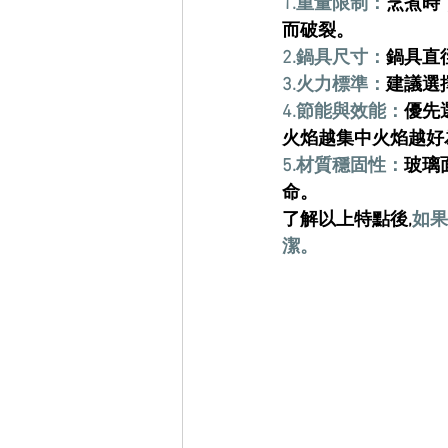
1.
重量限制
：
烹煮時
而破裂。
2.鍋具尺寸
：
鍋具直
3.火力標準
：
建議選
4.節能與效能
：
優先
火焰越
集中火焰越好
5.
材質穩固性
：
玻璃
命。
了解以上特點後,
如果
潔。