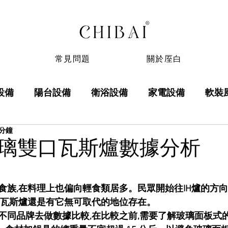
常見問題
關於厔白
設備
陽台設備
衛浴設備
家電設備
軟裝
 分鐘
璃雙口瓦斯爐數據分析
 5 顆星）。
食族,在料理上也偏向輕食類居多。民眾開始往IH爐的方
,瓦斯爐還是有它無可取代的地位存在。
不同品牌去做數據比較,在比較之前,需要了解玻璃面板式