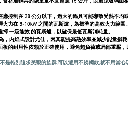
，食材加鍋具的總重量不宜超過 
15 公斤
，以避免玻璃面
徑應控制在 
28 公分以下
，過大的鍋具可能導致受熱不均
擇火力在 
8-10kW
 之間的瓦斯爐，為標準的高效火力範圍
選擇 
一級能效
 的瓦斯爐，以確保最低瓦斯消耗量。
為，內焰式設計尤佳，因其能提高熱效率並減少能量損耗
面板的耐用性依賴於正確使用，避免超負荷或局部重壓，
不是特別追求美觀的族群,可以選用不銹鋼款,就不用當心