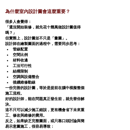
為什麼室內設計圖會這麼重要？
很多人會覺得：
「還沒開始裝修，就先花十幾萬做設計圖值得
嗎？」
但實際上，設計圖並不只是「畫圖」。
設計師在繪製圖面的過程中，需要同步思考：
管線配置
空間比例
材料收邊
工法可行性
結構限制
空調與設備整合
後續維修動線
一份完善的設計圖，等於是提前在腦中模擬整個
施工流程。
好的設計師，能在問題真正發生前，就先替你解
決。
這不只可以減少施工錯誤，更有機會省下未來重
工、修改與維修的費用。
反之，如果缺乏完整圖面，或只靠口頭討論與簡
易示意圖施工，很容易導致：