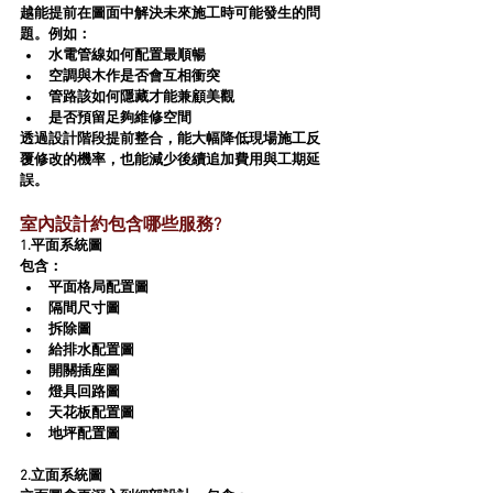
越能提前在圖面中解決未來施工時可能發生的問
題。例如：
水電管線如何配置最順暢
空調與木作是否會互相衝突
管路該如何隱藏才能兼顧美觀
是否預留足夠維修空間
透過設計階段提前整合，能大幅降低現場施工反
覆修改的機率，也能減少後續追加費用與工期延
誤。
室內設計約包含哪些服務?
1.平面系統圖
包含：
平面格局配置圖
隔間尺寸圖
拆除圖
給排水配置圖
開關插座圖
燈具回路圖
天花板配置圖
地坪配置圖
2.立面系統圖