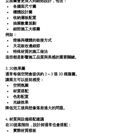
立面圖會更深入到細部設計，包含：
各牆面尺寸圖
櫃體設計圖
收納層板配置
抽屜數量規劃
細部施工大樣圖
例如：
燈條與櫃體的銜接方式
天花板收邊細節
特殊材質的施工做法
這些都是影響施工品質與美感的重要關鍵。
3. 3D效果圖
通常每個空間會提供約 2～3 張 3D 模擬圖。
讓業主可以提前感受：
空間氛圍
材質搭配
色彩配置
光線效果
降低完工後與想像落差過大的問題。
4. 材質與設備搭配建議
在3D提案階段，設計師通常也會搭配：
實際材質樣板