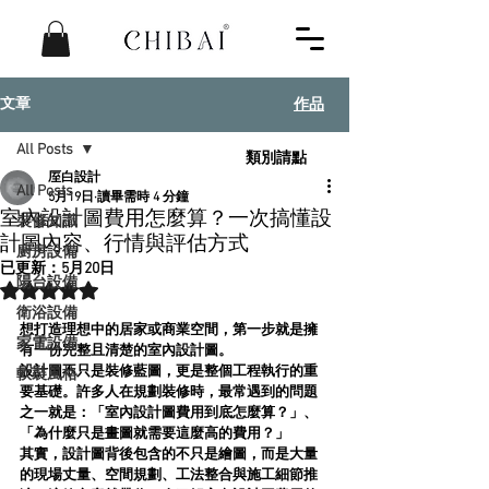
​作品
文章
All Posts
類別請點
厔白設計
All Posts
5月19日
讀畢需時 4 分鐘
室內設計圖費用怎麼算？一次搞懂設
裝修知識
計圖內容、行情與評估方式
廚房設備
已更新：
5月20日
陽台設備
評等為 NaN（最高為 5 顆星）。
衛浴設備
想打造理想中的居家或商業空間，第一步就是擁
家電設備
有一份完整且清楚的室內設計圖。
設計圖不只是裝修藍圖，更是整個工程執行的重
軟裝風格
要基礎。許多人在規劃裝修時，最常遇到的問題
之一就是：「室內設計圖費用到底怎麼算？」、
「為什麼只是畫圖就需要這麼高的費用？」
其實，設計圖背後包含的不只是繪圖，而是大量
的現場丈量、空間規劃、工法整合與施工細節推