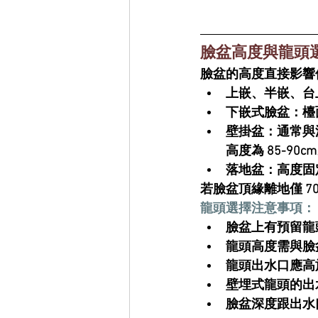
臉盆高度與龍頭
臉盆的高度直接影響
上嵌、半嵌、台
下嵌式臉盆
：檯
壁掛盆
：通常與
高度為 
85-90cm
落地盆
：高度固
若臉盆頂緣離地僅 
7
龍頭選擇注意事項：
臉盆上有預留龍
龍頭高度需與臉
龍頭出水口應高
壁埋式龍頭的出
臉盆深度跟出水