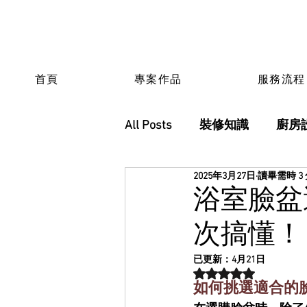
首頁
專案作品
服務流程
All Posts
裝修知識
廚房
2025年3月27日
讀畢需時 3
浴室臉盆
次搞懂！
已更新：
4月21日
評等為 NaN（最高為
如何挑選適合的