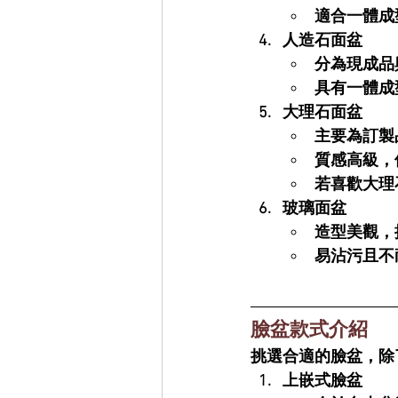
適合一體成
人造石面盆
分為現成品
具有一體成
大理石面盆
主要為訂製
質感高級，
若喜歡大理
玻璃面盆
造型美觀，
易沾污且不
臉盆款式介紹
挑選合適的臉盆，除
上嵌式臉盆