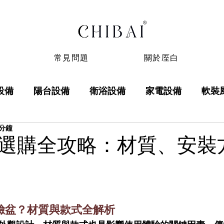
常見問題
關於厔白
設備
陽台設備
衛浴設備
家電設備
軟裝
 分鐘
選購全攻略：材質、安裝
 5 顆星）。
臉盆？材質與款式全解析