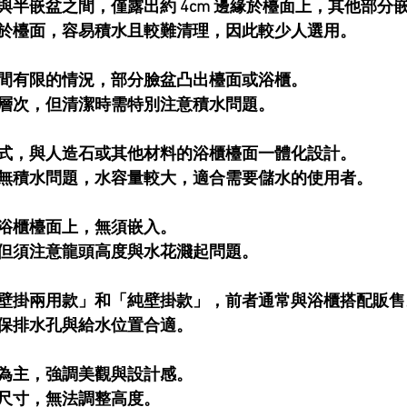
與半嵌盆之間，僅露出約 4cm 邊緣於檯面上，其他部分
於檯面，容易積水且較難清理，因此較少人選用。
間有限的情況，部分臉盆凸出檯面或浴櫃。
層次，但清潔時需特別注意積水問題。
式，與人造石或其他材料的浴櫃檯面一體化設計。
無積水問題，水容量較大，適合需要儲水的使用者。
浴櫃檯面上，無須嵌入。
但須注意龍頭高度與水花濺起問題。
壁掛兩用款」和「純壁掛款」，前者通常與浴櫃搭配販售
保排水孔與給水位置合適。
為主，強調美觀與設計感。
尺寸，無法調整高度。