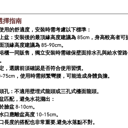
選擇指南
使用的舒適度，安裝時需考慮以下標準：
上盆
：安裝後的最頂緣高度建議為 
85cm
，身高較高者可提
面頂緣高度建議為 
85-90cm
。
浴櫃一同販售，獨立安裝時需確保壁面排水孔與給水管路
。
定，選購前須確認是否符合使用習慣。
0-75cm
，使用時需頻繁彎腰，可能造成身體負擔。
頭孔
：不適用壁埋式龍頭或三孔式檯面龍頭。
盆匹配
，避免水花濺出：
於臉盆 
8-10cm
。
水口應離盆高度 
10-15cm
。
口長度的搭配也非常重要,避免水落點不對。