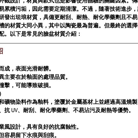
外觀設計，材質與款式也是影響使用體驗的關鍵因素。傳
易累積污垢，因此需要定期清潔。不過，隨著技術進步，
研發出珐琅材質，具備更耐刮、耐熱、耐化學藥劑且不易
槽的材質大同小異，其中以陶瓷最為普遍。但最終的選擇
配。以下是常見的臉盆材質介紹：
紹
而成，表面光滑耐髒。
異主要在於釉面的處理品質。
撞擊，可能導致破損。
）
和礦物染料作為釉料，塗覆於金屬基材上並經過高溫燒製
、抗 UV、耐刮、耐化學藥劑、不易沾污及耐熱等優勢。
業風設計，具有良好的抗腐蝕性。
但容易留下水痕與刮痕。