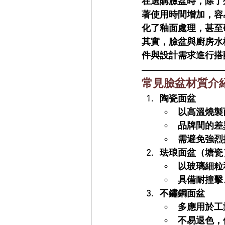
在選購臉盆時，除了
著使用時間增加，容
化了釉面處理，甚至
其實，臉盆與廚房水
件與設計需求進行搭
常見臉盆材質介
陶瓷面盆
以高溫燒製
品牌間的差
需避免強烈
珐琅面盆（塘瓷
以玻璃細粒
具備耐撞擊
不鏽鋼面盆
多應用於工
不易退色，