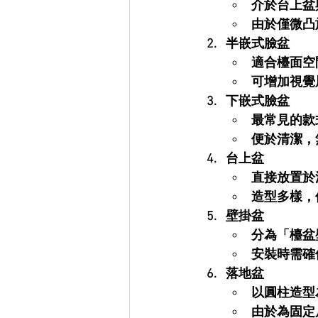
介於台上盆
由於僅微凸
半嵌式臉盆
適合檯面空
可增加視覺
下嵌式臉盆
最常見的款
便於清潔，
台上盆
直接放置於
造型多樣，
壁掛盆
分為「檯盆
安裝時需確
落地盆
以圓柱造型
由於為固定