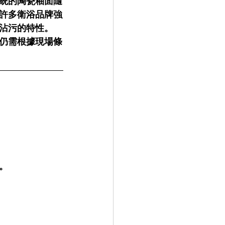
統的陶瓷釉面隨
許多衛浴品牌強
沾污的特性。
仍需根據現場條
。